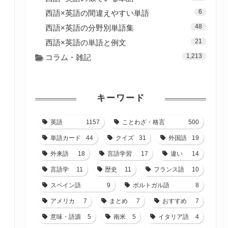
6
西語×英語の間違えやすい単語
48
西語×英語の分野別単語集
21
西語×英語の単語と例文
1,213
コラム・雑記
キーワード
英語
1157
ことわざ・格言
500
単語カード
44
クイズ
31
外国語
19
外来語
18
言語学習
17
違い
14
言語学
11
歴史
11
フランス語
10
スペイン語
9
ポルトガル語
8
アメリカ
7
まとめ
7
おすすめ
7
意味・語源
5
南米
5
イタリア語
4