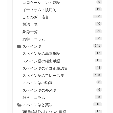
9
コロケーション・熟語
19
イディオム・慣用句
500
ことわざ・格言
40
類語一覧
29
象徴一覧
60
雑学・コラム
641
スペイン語
12
スペイン語の基本単語
15
スペイン語の頻出単語
48
スペイン語の分野別単語集
495
スペイン語のフレーズ集
8
スペイン語の動詞
6
スペイン語の外来語
45
雑学・コラム
116
スペイン語と英語
17
西語×英語の似ている単語