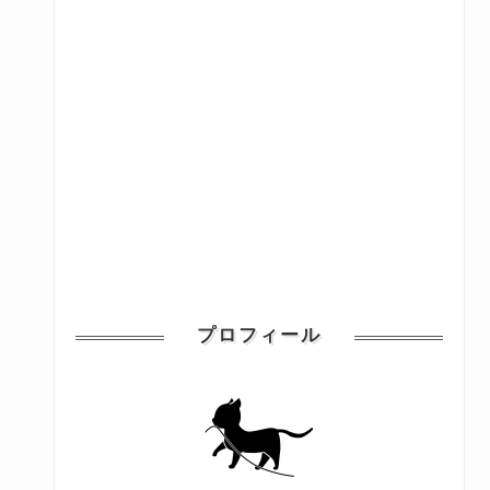
プロフィール