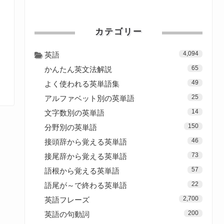
カテゴリー
4,094
英語
65
かんたん英文法解説
49
よく使われる英単語集
25
アルファベット別の英単語
14
文字数別の英単語
150
分野別の英単語
46
接頭辞から覚える英単語
73
接尾辞から覚える英単語
57
語根から覚える英単語
22
語尾が～で終わる英単語
2,700
英語フレーズ
200
英語の句動詞