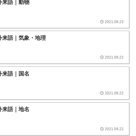
外来語｜動物
2021.09.23
外来語｜気象・地理
2021.09.22
外来語｜国名
2021.09.22
外来語｜地名
2021.09.22