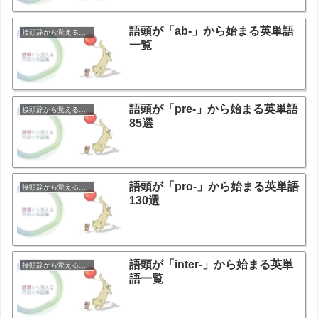
語頭が「ab-」から始まる英単語
接頭辞から覚える英単語
一覧
語頭が「pre-」から始まる英単語
接頭辞から覚える英単語
85選
語頭が「pro-」から始まる英単語
接頭辞から覚える英単語
130選
語頭が「inter-」から始まる英単
接頭辞から覚える英単語
語一覧