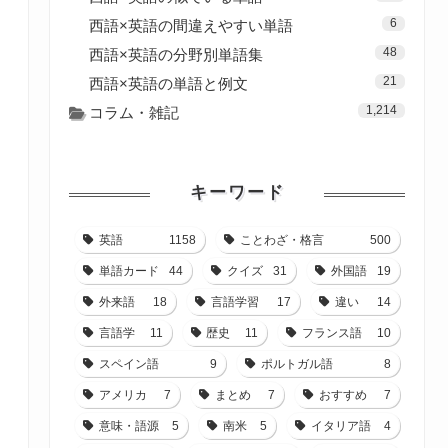
6
西語×英語の間違えやすい単語
48
西語×英語の分野別単語集
21
西語×英語の単語と例文
1,214
コラム・雑記
キーワード
英語
1158
ことわざ・格言
500
単語カード
44
クイズ
31
外国語
19
外来語
18
言語学習
17
違い
14
言語学
11
歴史
11
フランス語
10
スペイン語
9
ポルトガル語
8
アメリカ
7
まとめ
7
おすすめ
7
意味・語源
5
南米
5
イタリア語
4