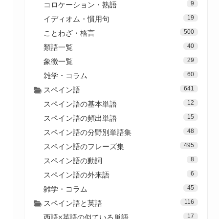
9
コロケーション・熟語
19
イディオム・慣用句
500
ことわざ・格言
40
類語一覧
29
象徴一覧
60
雑学・コラム
641
スペイン語
12
スペイン語の基本単語
15
スペイン語の頻出単語
48
スペイン語の分野別単語集
495
スペイン語のフレーズ集
8
スペイン語の動詞
6
スペイン語の外来語
45
雑学・コラム
116
スペイン語と英語
17
西語×英語の似ている単語