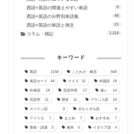
6
西語×英語の間違えやすい単語
48
西語×英語の分野別単語集
21
西語×英語の単語と例文
1,214
コラム・雑記
キーワード
英語
1158
ことわざ・格言
500
単語カード
44
クイズ
31
外国語
19
外来語
18
言語学習
17
違い
14
言語学
11
歴史
11
フランス語
10
スペイン語
9
ポルトガル語
8
アメリカ
7
まとめ
7
おすすめ
7
意味・語源
5
南米
5
イタリア語
4