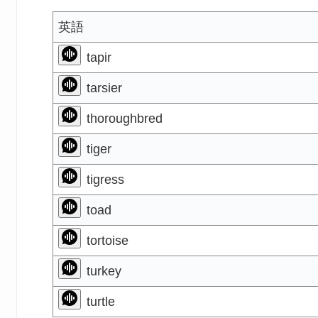
英語
tapir
tarsier
thoroughbred
tiger
tigress
toad
tortoise
turkey
turtle