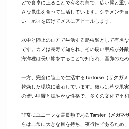
どで食卓に上ることで有名な鳥で、広い翼と重い
さな昆虫を食べて生活しています。シチメンチョ
い、尾羽を広げてメスにアピールします。
水中と陸上の両方で生活する爬虫類として有名な
です。カメは長寿で知られ、その硬い甲羅が外敵
海洋種は長い旅をすることで知られ、産卵のため
一方、完全に陸上で生活する
Tortoise（リクガ
乾燥した環境に適応しています。彼らは草や果実
の硬い甲羅と穏やかな性格で、多くの文化で平和
非常にユニークな霊長類である
Tarsier（メガ
らは非常に大きな目を持ち、夜行性であるため、