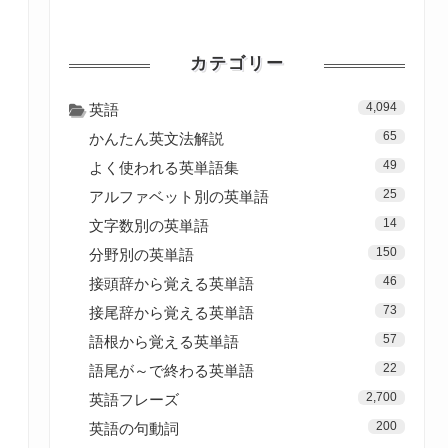
カテゴリー
4,094
英語
65
かんたん英文法解説
49
よく使われる英単語集
25
アルファベット別の英単語
14
文字数別の英単語
150
分野別の英単語
46
接頭辞から覚える英単語
73
接尾辞から覚える英単語
57
語根から覚える英単語
22
語尾が～で終わる英単語
2,700
英語フレーズ
200
英語の句動詞