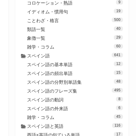
9
コロケーション・熟語
19
イディオム・慣用句
500
ことわざ・格言
40
類語一覧
29
象徴一覧
60
雑学・コラム
641
スペイン語
12
スペイン語の基本単語
15
スペイン語の頻出単語
48
スペイン語の分野別単語集
495
スペイン語のフレーズ集
8
スペイン語の動詞
6
スペイン語の外来語
45
雑学・コラム
116
スペイン語と英語
17
西語×英語の似ている単語