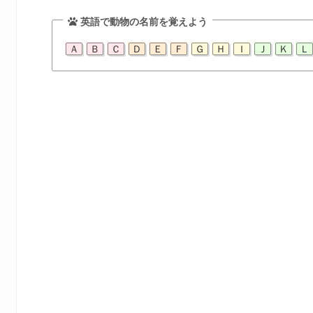
英語で動物の名前を覚えよう
Ａ
Ｂ
Ｃ
Ｄ
Ｅ
Ｆ
Ｇ
Ｈ
Ｉ
Ｊ
Ｋ
Ｌ