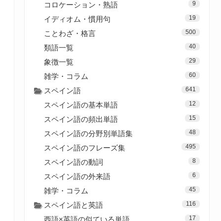
9
コロケーション・熟語
19
イディオム・慣用句
500
ことわざ・格言
40
類語一覧
29
象徴一覧
60
雑学・コラム
641
スペイン語
12
スペイン語の基本単語
15
スペイン語の頻出単語
48
スペイン語の分野別単語集
495
スペイン語のフレーズ集
8
スペイン語の動詞
6
スペイン語の外来語
45
雑学・コラム
116
スペイン語と英語
17
西語×英語の似ている単語