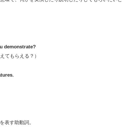
ou demonstrate?
えてもらえる？）
atures.
頼を表す助動詞。