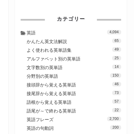
カテゴリー
4,094
英語
65
かんたん英文法解説
49
よく使われる英単語集
25
アルファベット別の英単語
14
文字数別の英単語
150
分野別の英単語
46
接頭辞から覚える英単語
73
接尾辞から覚える英単語
57
語根から覚える英単語
22
語尾が～で終わる英単語
2,700
英語フレーズ
200
英語の句動詞