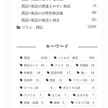
6
西語×英語の間違えやすい単語
48
西語×英語の分野別単語集
21
西語×英語の単語と例文
1,214
コラム・雑記
キーワード
英語
1158
ことわざ・格言
500
単語カード
44
クイズ
31
外国語
19
外来語
18
言語学習
17
違い
14
言語学
11
歴史
11
フランス語
10
スペイン語
9
ポルトガル語
8
アメリカ
7
まとめ
7
おすすめ
7
意味・語源
5
南米
5
イタリア語
4