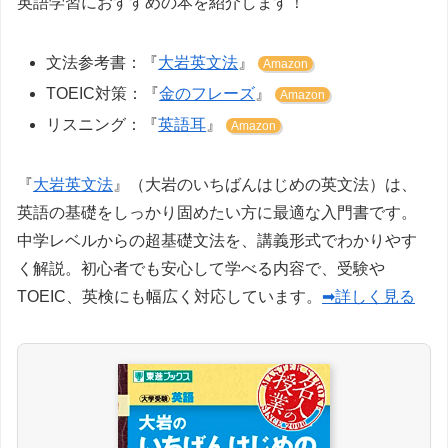
英語学習におすすめの本を紹介します！
文法参考書：『
大岩英文法
』
Amazon
TOEIC対策：『
金のフレーズ
』
Amazon
リスニング：『
英語耳
』
Amazon
『
大岩英文法
』（大岩のいちばんはじめの英文法）は、
英語の基礎をしっかり固めたい方に最適な入門書です。
中学レベルからの超基礎文法を、講義形式でわかりやす
く解説。初心者でも安心して学べる内容で、受験や
TOEIC、英検にも幅広く対応しています。
➡詳しく見る