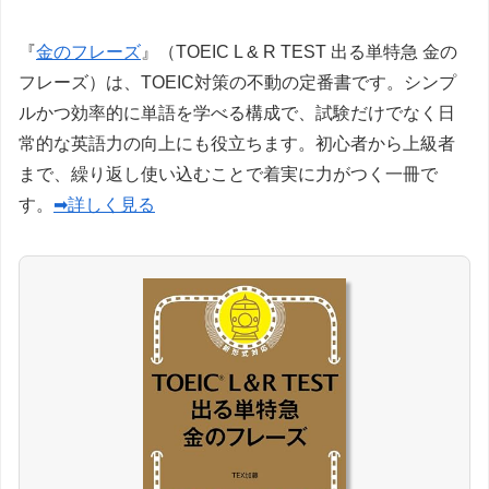
『
金のフレーズ
』（TOEIC L & R TEST 出る単特急 金の
フレーズ）は、TOEIC対策の不動の定番書です。シンプ
ルかつ効率的に単語を学べる構成で、試験だけでなく日
常的な英語力の向上にも役立ちます。初心者から上級者
まで、繰り返し使い込むことで着実に力がつく一冊で
す。
➡詳しく見る