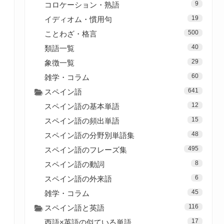
9
コロケーション・熟語
19
イディオム・慣用句
500
ことわざ・格言
40
類語一覧
29
象徴一覧
60
雑学・コラム
641
スペイン語
12
スペイン語の基本単語
15
スペイン語の頻出単語
48
スペイン語の分野別単語集
495
スペイン語のフレーズ集
8
スペイン語の動詞
6
スペイン語の外来語
45
雑学・コラム
116
スペイン語と英語
17
西語×英語の似ている単語