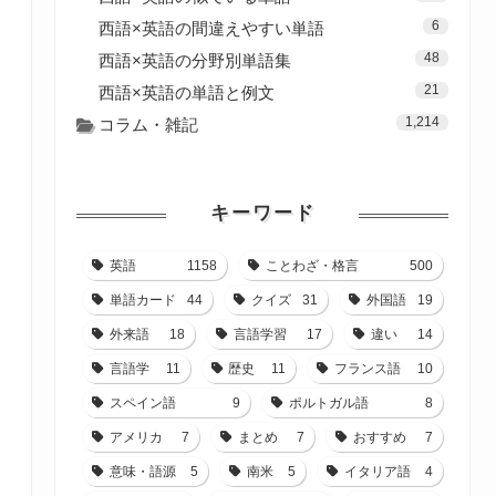
6
西語×英語の間違えやすい単語
48
西語×英語の分野別単語集
21
西語×英語の単語と例文
1,214
コラム・雑記
キーワード
英語
1158
ことわざ・格言
500
単語カード
44
クイズ
31
外国語
19
外来語
18
言語学習
17
違い
14
言語学
11
歴史
11
フランス語
10
スペイン語
9
ポルトガル語
8
アメリカ
7
まとめ
7
おすすめ
7
意味・語源
5
南米
5
イタリア語
4