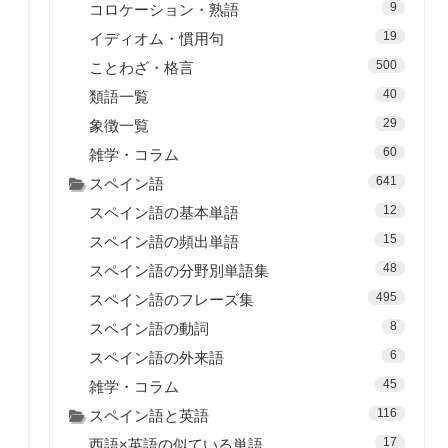
9
コロケーション・熟語
19
イディオム・慣用句
500
ことわざ・格言
40
類語一覧
29
象徴一覧
60
雑学・コラム
641
スペイン語
12
スペイン語の基本単語
15
スペイン語の頻出単語
48
スペイン語の分野別単語集
495
スペイン語のフレーズ集
8
スペイン語の動詞
6
スペイン語の外来語
45
雑学・コラム
116
スペイン語と英語
17
西語×英語の似ている単語