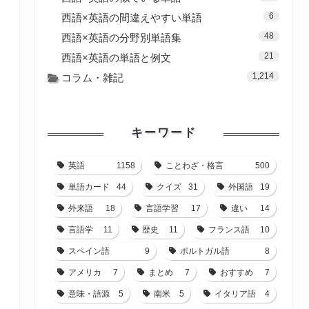
6
西語×英語の間違えやすい単語
48
西語×英語の分野別単語集
21
西語×英語の単語と例文
1,214
コラム・雑記
キーワード
英語
1158
ことわざ・格言
500
単語カード
44
クイズ
31
外国語
19
外来語
18
言語学習
17
違い
14
言語学
11
歴史
11
フランス語
10
スペイン語
9
ポルトガル語
8
アメリカ
7
まとめ
7
おすすめ
7
意味・語源
5
南米
5
イタリア語
4