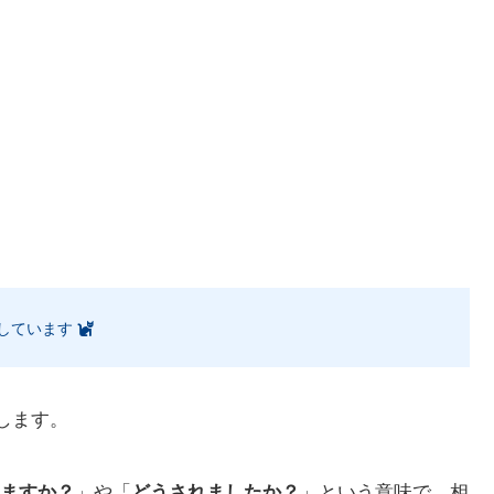
しています
します。
ますか？
」や「
どうされましたか？
」という意味で、相