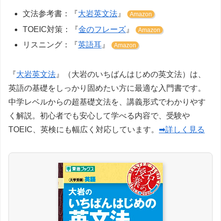
文法参考書：『
大岩英文法
』
Amazon
TOEIC対策：『
金のフレーズ
』
Amazon
リスニング：『
英語耳
』
Amazon
『
大岩英文法
』（大岩のいちばんはじめの英文法）は、
英語の基礎をしっかり固めたい方に最適な入門書です。
中学レベルからの超基礎文法を、講義形式でわかりやす
く解説。初心者でも安心して学べる内容で、受験や
TOEIC、英検にも幅広く対応しています。
➡詳しく見る