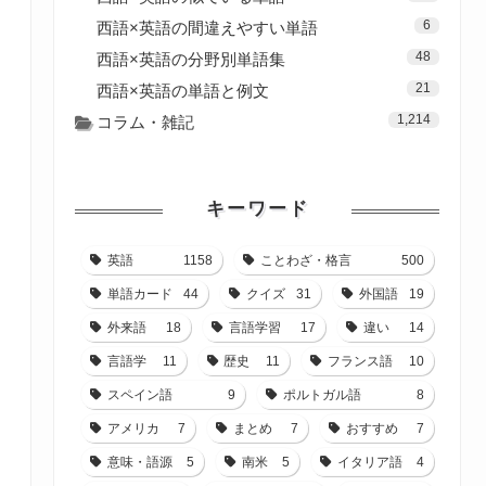
6
西語×英語の間違えやすい単語
48
西語×英語の分野別単語集
21
西語×英語の単語と例文
1,214
コラム・雑記
キーワード
英語
1158
ことわざ・格言
500
単語カード
44
クイズ
31
外国語
19
外来語
18
言語学習
17
違い
14
言語学
11
歴史
11
フランス語
10
スペイン語
9
ポルトガル語
8
アメリカ
7
まとめ
7
おすすめ
7
意味・語源
5
南米
5
イタリア語
4