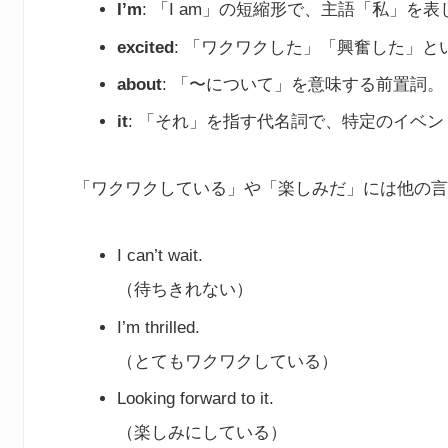
I’m
: 「I am」の短縮形で、主語「私」を
excited
: 「ワクワクした」「興奮した」と
about
: 「〜について」を意味する前置詞。
it
: 「それ」を指す代名詞で、特定のイベ
「ワクワクしている」や「楽しみだ」には他の言
I can’t wait.
（待ちきれない）
I’m thrilled.
（とてもワクワクしている）
Looking forward to it.
（楽しみにしている）