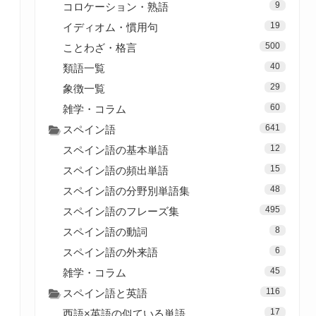
9
コロケーション・熟語
19
イディオム・慣用句
500
ことわざ・格言
40
類語一覧
29
象徴一覧
60
雑学・コラム
641
スペイン語
12
スペイン語の基本単語
15
スペイン語の頻出単語
48
スペイン語の分野別単語集
495
スペイン語のフレーズ集
8
スペイン語の動詞
6
スペイン語の外来語
45
雑学・コラム
116
スペイン語と英語
17
西語×英語の似ている単語