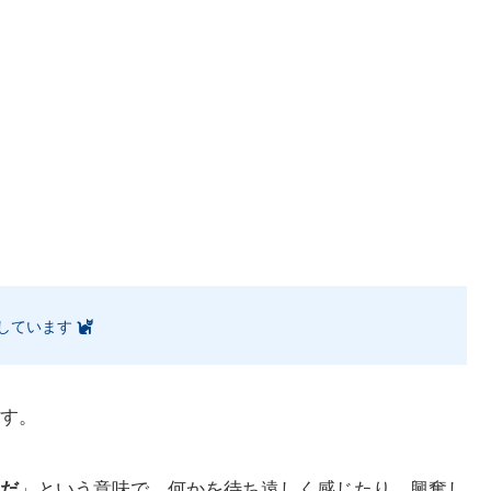
しています
す。
だ
」という意味で、何かを待ち遠しく感じたり、興奮し