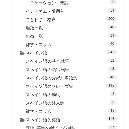
9
コロケーション・熟語
19
イディオム・慣用句
500
ことわざ・格言
40
類語一覧
29
象徴一覧
60
雑学・コラム
641
スペイン語
12
スペイン語の基本単語
15
スペイン語の頻出単語
48
スペイン語の分野別単語集
495
スペイン語のフレーズ集
8
スペイン語の動詞
6
スペイン語の外来語
45
雑学・コラム
116
スペイン語と英語
17
西語×英語の似ている単語