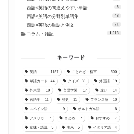
6
西語×英語の間違えやすい単語
48
西語×英語の分野別単語集
21
西語×英語の単語と例文
1,213
コラム・雑記
キーワード
英語
1157
ことわざ・格言
500
単語カード
44
クイズ
31
外国語
19
外来語
18
言語学習
17
違い
14
言語学
11
歴史
11
フランス語
10
スペイン語
9
ポルトガル語
8
アメリカ
7
まとめ
7
おすすめ
7
意味・語源
5
南米
5
イタリア語
4