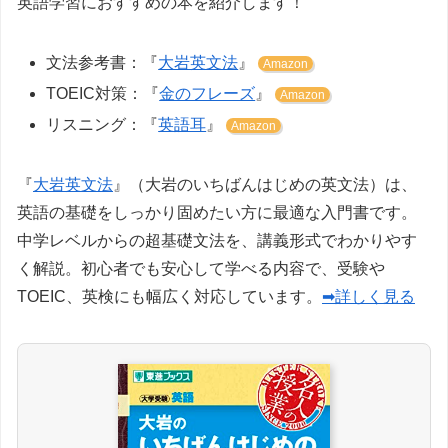
英語学習におすすめの本を紹介します！
文法参考書：『
大岩英文法
』
Amazon
TOEIC対策：『
金のフレーズ
』
Amazon
リスニング：『
英語耳
』
Amazon
『
大岩英文法
』（大岩のいちばんはじめの英文法）は、
英語の基礎をしっかり固めたい方に最適な入門書です。
中学レベルからの超基礎文法を、講義形式でわかりやす
く解説。初心者でも安心して学べる内容で、受験や
TOEIC、英検にも幅広く対応しています。
➡詳しく見る