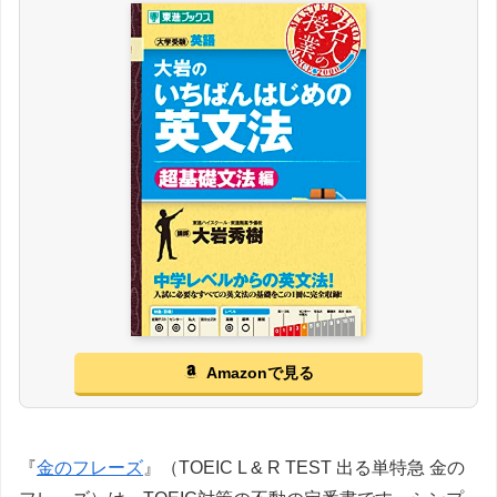
Amazonで見る
『
金のフレーズ
』（TOEIC L & R TEST 出る単特急 金の