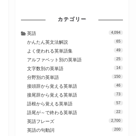
カテゴリー
4,094
英語
65
かんたん英文法解説
49
よく使われる英単語集
25
アルファベット別の英単語
14
文字数別の英単語
150
分野別の英単語
46
接頭辞から覚える英単語
73
接尾辞から覚える英単語
57
語根から覚える英単語
22
語尾が～で終わる英単語
2,700
英語フレーズ
200
英語の句動詞