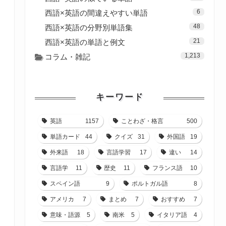
6
西語×英語の間違えやすい単語
48
西語×英語の分野別単語集
21
西語×英語の単語と例文
1,213
コラム・雑記
キーワード
英語
1157
ことわざ・格言
500
単語カード
44
クイズ
31
外国語
19
外来語
18
言語学習
17
違い
14
言語学
11
歴史
11
フランス語
10
スペイン語
9
ポルトガル語
8
アメリカ
7
まとめ
7
おすすめ
7
意味・語源
5
南米
5
イタリア語
4