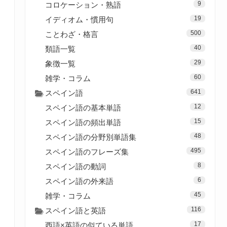
9
コロケーション・熟語
19
イディオム・慣用句
500
ことわざ・格言
40
類語一覧
29
象徴一覧
60
雑学・コラム
641
スペイン語
12
スペイン語の基本単語
15
スペイン語の頻出単語
48
スペイン語の分野別単語集
495
スペイン語のフレーズ集
8
スペイン語の動詞
6
スペイン語の外来語
45
雑学・コラム
116
スペイン語と英語
17
西語×英語の似ている単語