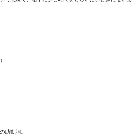
）
味の助動詞。