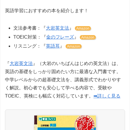
英語学習におすすめの本を紹介します！
文法参考書：『
大岩英文法
』
Amazon
TOEIC対策：『
金のフレーズ
』
Amazon
リスニング：『
英語耳
』
Amazon
『
大岩英文法
』（大岩のいちばんはじめの英文法）は、
英語の基礎をしっかり固めたい方に最適な入門書です。
中学レベルからの超基礎文法を、講義形式でわかりやす
く解説。初心者でも安心して学べる内容で、受験や
TOEIC、英検にも幅広く対応しています。
➡詳しく見る