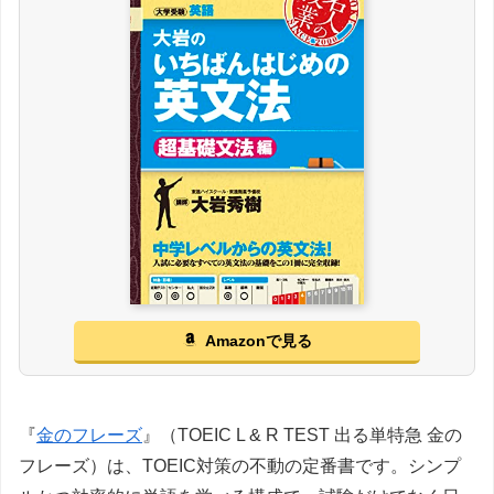
Amazonで見る
『
金のフレーズ
』（TOEIC L & R TEST 出る単特急 金の
フレーズ）は、TOEIC対策の不動の定番書です。シンプ