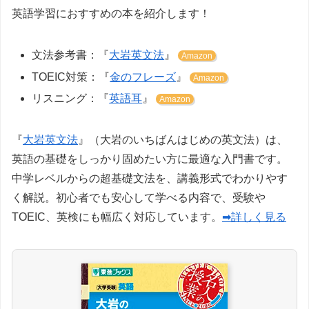
英語学習におすすめの本を紹介します！
文法参考書：『
大岩英文法
』
Amazon
TOEIC対策：『
金のフレーズ
』
Amazon
リスニング：『
英語耳
』
Amazon
『
大岩英文法
』（大岩のいちばんはじめの英文法）は、
英語の基礎をしっかり固めたい方に最適な入門書です。
中学レベルからの超基礎文法を、講義形式でわかりやす
く解説。初心者でも安心して学べる内容で、受験や
TOEIC、英検にも幅広く対応しています。
➡詳しく見る