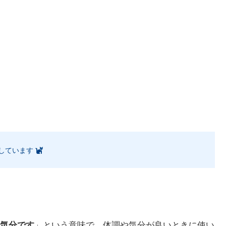
しています
。
気分です
」という意味で、体調や気分が良いときに使い