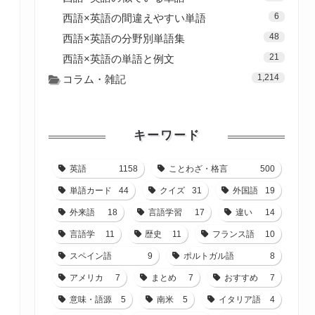
6
西語×英語の間違えやすい単語
48
西語×英語の分野別単語集
21
西語×英語の単語と例文
1,214
コラム・雑記
キーワード
英語
1158
ことわざ・格言
500
単語カード
44
クイズ
31
外国語
19
外来語
18
言語学習
17
違い
14
言語学
11
歴史
11
フランス語
10
スペイン語
9
ポルトガル語
8
アメリカ
7
まとめ
7
おすすめ
7
意味・語源
5
南米
5
イタリア語
4