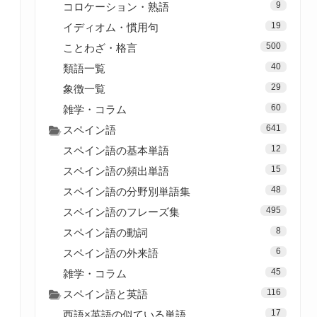
9
コロケーション・熟語
19
イディオム・慣用句
500
ことわざ・格言
40
類語一覧
29
象徴一覧
60
雑学・コラム
641
スペイン語
12
スペイン語の基本単語
15
スペイン語の頻出単語
48
スペイン語の分野別単語集
495
スペイン語のフレーズ集
8
スペイン語の動詞
6
スペイン語の外来語
45
雑学・コラム
116
スペイン語と英語
17
西語×英語の似ている単語