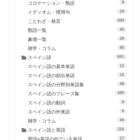
9
コロケーション・熟語
19
イディオム・慣用句
500
ことわざ・格言
40
類語一覧
29
象徴一覧
60
雑学・コラム
641
スペイン語
12
スペイン語の基本単語
15
スペイン語の頻出単語
48
スペイン語の分野別単語集
495
スペイン語のフレーズ集
8
スペイン語の動詞
6
スペイン語の外来語
45
雑学・コラム
116
スペイン語と英語
17
西語×英語の似ている単語