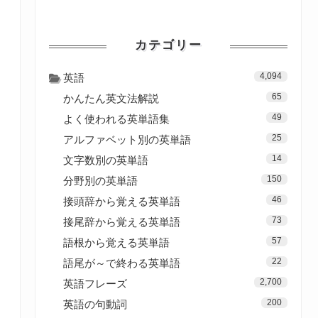
カテゴリー
4,094
英語
65
かんたん英文法解説
49
よく使われる英単語集
25
アルファベット別の英単語
14
文字数別の英単語
150
分野別の英単語
46
接頭辞から覚える英単語
73
接尾辞から覚える英単語
57
語根から覚える英単語
22
語尾が～で終わる英単語
2,700
英語フレーズ
200
英語の句動詞