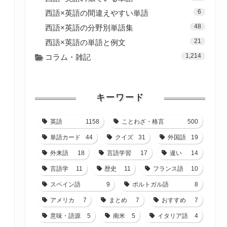
6
西語×英語の間違えやすい単語
48
西語×英語の分野別単語集
21
西語×英語の単語と例文
1,214
コラム・雑記
キーワード
英語
1158
ことわざ・格言
500
単語カード
44
クイズ
31
外国語
19
外来語
18
言語学習
17
違い
14
言語学
11
歴史
11
フランス語
10
スペイン語
9
ポルトガル語
8
アメリカ
7
まとめ
7
おすすめ
7
意味・語源
5
南米
5
イタリア語
4