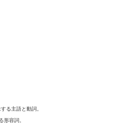
意味する主語と動詞。
する形容詞。