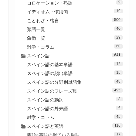
9
コロケーション・熟語
19
イディオム・慣用句
500
ことわざ・格言
40
類語一覧
29
象徴一覧
60
雑学・コラム
641
スペイン語
12
スペイン語の基本単語
15
スペイン語の頻出単語
48
スペイン語の分野別単語集
495
スペイン語のフレーズ集
8
スペイン語の動詞
6
スペイン語の外来語
45
雑学・コラム
116
スペイン語と英語
17
西語×英語の似ている単語