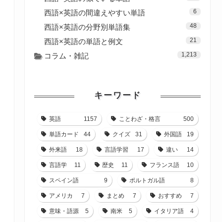
6
西語×英語の間違えやすい単語
48
西語×英語の分野別単語集
21
西語×英語の単語と例文
1,213
コラム・雑記
キーワード
英語
1157
ことわざ・格言
500
単語カード
44
クイズ
31
外国語
19
外来語
18
言語学習
17
違い
14
言語学
11
歴史
11
フランス語
10
スペイン語
9
ポルトガル語
8
アメリカ
7
まとめ
7
おすすめ
7
意味・語源
5
南米
5
イタリア語
4