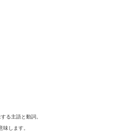
意味する主語と動詞。
を意味します。