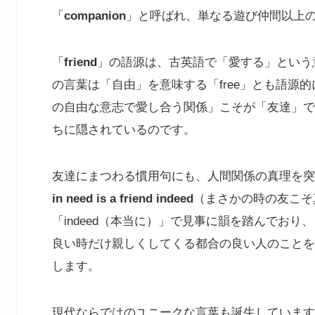
「
companion
」と呼ばれ、単なる遊び仲間以上
「
friend
」の語源は、古英語で「愛する」という意
の言葉は「自由」を意味する「free」とも語源
の自由な意志で愛し合う関係」こそが「友達」で
ちに隠されているのです。
友達にまつわる慣用句にも、人間関係の真理を突
in need is a friend indeed
（まさかの時の友こそ真
「indeed（本当に）」で見事に韻を踏んでお
良い時だけ親しくしてくる都合の良い人のことを
します。
現代ならではのユニークな言葉も誕生しています