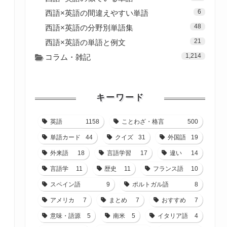
6
西語×英語の間違えやすい単語
48
西語×英語の分野別単語集
21
西語×英語の単語と例文
1,214
コラム・雑記
キーワード
英語
1158
ことわざ・格言
500
単語カード
44
クイズ
31
外国語
19
外来語
18
言語学習
17
違い
14
言語学
11
歴史
11
フランス語
10
スペイン語
9
ポルトガル語
8
アメリカ
7
まとめ
7
おすすめ
7
意味・語源
5
南米
5
イタリア語
4