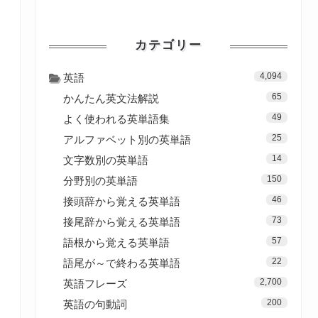
カテゴリー
4,094
英語
65
かんたん英文法解説
49
よく使われる英単語集
25
アルファベット別の英単語
14
文字数別の英単語
150
分野別の英単語
46
接頭辞から覚える英単語
73
接尾辞から覚える英単語
57
語根から覚える英単語
22
語尾が～で終わる英単語
2,700
英語フレーズ
200
英語の句動詞