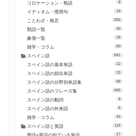
9
コロケーション・熟語
19
イディオム・慣用句
500
ことわざ・格言
40
類語一覧
29
象徴一覧
60
雑学・コラム
641
スペイン語
12
スペイン語の基本単語
15
スペイン語の頻出単語
48
スペイン語の分野別単語集
495
スペイン語のフレーズ集
8
スペイン語の動詞
6
スペイン語の外来語
45
雑学・コラム
116
スペイン語と英語
17
西語×英語の似ている単語