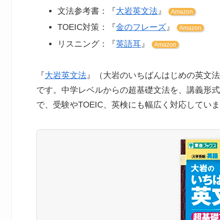
文法参考書：『
大岩英文法
』
Amazon
TOEIC対策：『
金のフレーズ
』
Amazon
リスニング：『
英語耳
』
Amazon
『
大岩英文法
』（大岩のいちばんはじめの英文法
です。中学レベルからの超基礎文法を、講義形式
で、受験やTOEIC、英検にも幅広く対応してい