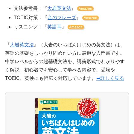
文法参考書：『
大岩英文法
』
Amazon
TOEIC対策：『
金のフレーズ
』
Amazon
リスニング：『
英語耳
』
Amazon
『
大岩英文法
』（大岩のいちばんはじめの英文法）は、
英語の基礎をしっかり固めたい方に最適な入門書です。
中学レベルからの超基礎文法を、講義形式でわかりやす
く解説。初心者でも安心して学べる内容で、受験や
TOEIC、英検にも幅広く対応しています。
➡詳しく見る