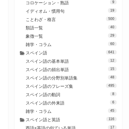
9
コロケーション・熟語
19
イディオム・慣用句
500
ことわざ・格言
40
類語一覧
29
象徴一覧
60
雑学・コラム
641
スペイン語
12
スペイン語の基本単語
15
スペイン語の頻出単語
48
スペイン語の分野別単語集
495
スペイン語のフレーズ集
8
スペイン語の動詞
6
スペイン語の外来語
45
雑学・コラム
116
スペイン語と英語
17
西語×英語の似ている単語