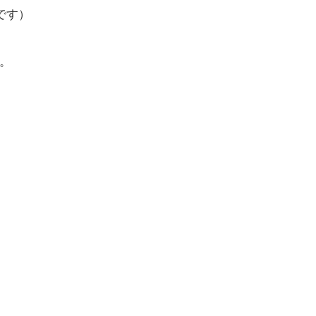
です）
う。