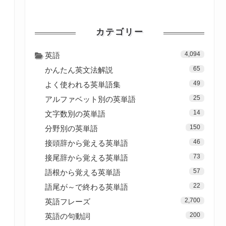
カテゴリー
4,094
英語
65
かんたん英文法解説
49
よく使われる英単語集
25
アルファベット別の英単語
14
文字数別の英単語
150
分野別の英単語
46
接頭辞から覚える英単語
73
接尾辞から覚える英単語
57
語根から覚える英単語
22
語尾が～で終わる英単語
2,700
英語フレーズ
200
英語の句動詞