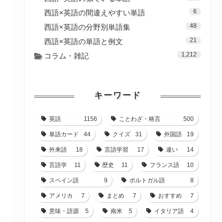
6
西語×英語の間違えやすい単語
48
西語×英語の分野別単語集
21
西語×英語の単語と例文
1,212
コラム・雑記
キーワード
英語
1156
ことわざ・格言
500
単語カード
44
クイズ
31
外国語
19
外来語
18
言語学習
17
違い
14
言語学
11
歴史
11
フランス語
10
スペイン語
9
ポルトガル語
8
アメリカ
7
まとめ
7
おすすめ
7
意味・語源
5
南米
5
イタリア語
4