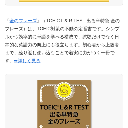
『
金のフレーズ
』（TOEIC L & R TEST 出る単特急 金の
フレーズ）は、TOEIC対策の不動の定番書です。シンプ
ルかつ効率的に単語を学べる構成で、試験だけでなく日
常的な英語力の向上にも役立ちます。初心者から上級者
まで、繰り返し使い込むことで着実に力がつく一冊で
す。
➡詳しく見る