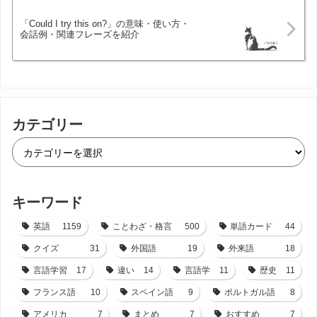
「Could I try this on?」の意味・使い方・
会話例・関連フレーズを紹介
カテゴリー
キーワード
英語
1159
ことわざ・格言
500
単語カード
44
クイズ
31
外国語
19
外来語
18
言語学習
17
違い
14
言語学
11
歴史
11
フランス語
10
スペイン語
9
ポルトガル語
8
アメリカ
7
まとめ
7
おすすめ
7