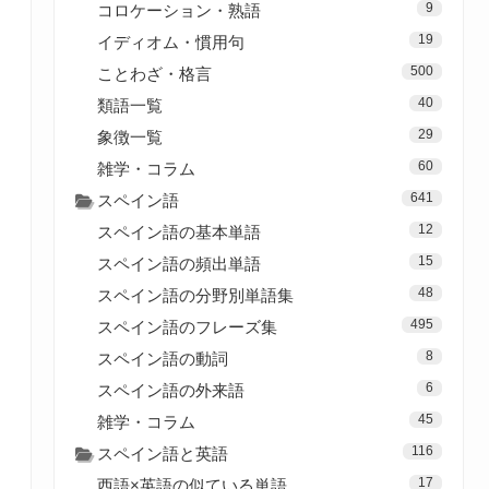
9
コロケーション・熟語
19
イディオム・慣用句
500
ことわざ・格言
40
類語一覧
29
象徴一覧
60
雑学・コラム
641
スペイン語
12
スペイン語の基本単語
15
スペイン語の頻出単語
48
スペイン語の分野別単語集
495
スペイン語のフレーズ集
8
スペイン語の動詞
6
スペイン語の外来語
45
雑学・コラム
116
スペイン語と英語
17
西語×英語の似ている単語