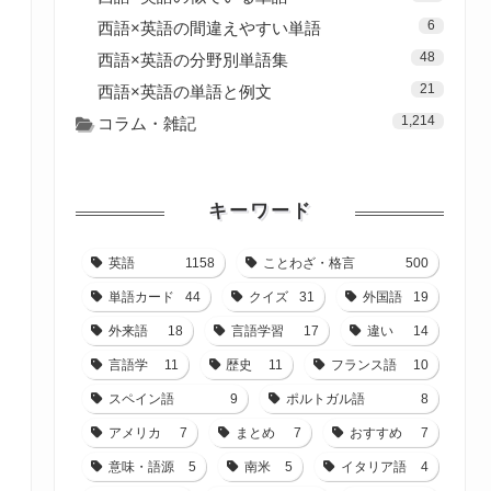
6
西語×英語の間違えやすい単語
48
西語×英語の分野別単語集
21
西語×英語の単語と例文
1,214
コラム・雑記
キーワード
英語
1158
ことわざ・格言
500
単語カード
44
クイズ
31
外国語
19
外来語
18
言語学習
17
違い
14
言語学
11
歴史
11
フランス語
10
スペイン語
9
ポルトガル語
8
アメリカ
7
まとめ
7
おすすめ
7
意味・語源
5
南米
5
イタリア語
4