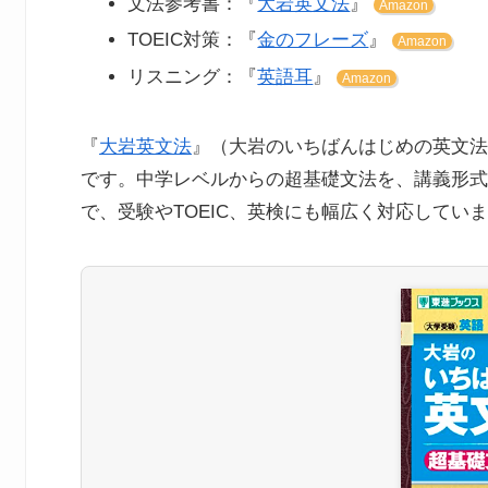
文法参考書：『
大岩英文法
』
Amazon
TOEIC対策：『
金のフレーズ
』
Amazon
リスニング：『
英語耳
』
Amazon
『
大岩英文法
』（大岩のいちばんはじめの英文法
です。中学レベルからの超基礎文法を、講義形式
で、受験やTOEIC、英検にも幅広く対応してい