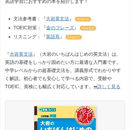
英語学習におすすめの本を紹介します！
文法参考書：『
大岩英文法
』
Amazon
TOEIC対策：『
金のフレーズ
』
Amazon
リスニング：『
英語耳
』
Amazon
『
大岩英文法
』（大岩のいちばんはじめの英文法）は、
英語の基礎をしっかり固めたい方に最適な入門書です。
中学レベルからの超基礎文法を、講義形式でわかりやす
く解説。初心者でも安心して学べる内容で、受験や
TOEIC、英検にも幅広く対応しています。
➡詳しく見る