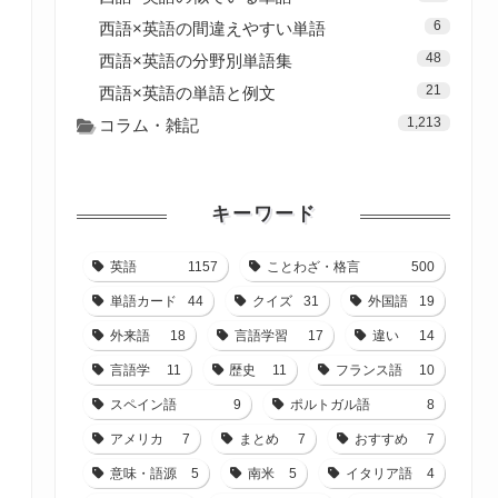
6
西語×英語の間違えやすい単語
48
西語×英語の分野別単語集
21
西語×英語の単語と例文
1,213
コラム・雑記
キーワード
英語
1157
ことわざ・格言
500
単語カード
44
クイズ
31
外国語
19
外来語
18
言語学習
17
違い
14
言語学
11
歴史
11
フランス語
10
スペイン語
9
ポルトガル語
8
アメリカ
7
まとめ
7
おすすめ
7
意味・語源
5
南米
5
イタリア語
4