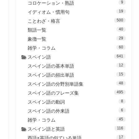
9
コロケーション・熟語
19
イディオム・慣用句
500
ことわざ・格言
40
類語一覧
29
象徴一覧
60
雑学・コラム
641
スペイン語
12
スペイン語の基本単語
15
スペイン語の頻出単語
48
スペイン語の分野別単語集
495
スペイン語のフレーズ集
8
スペイン語の動詞
6
スペイン語の外来語
45
雑学・コラム
116
スペイン語と英語
17
西語×英語の似ている単語