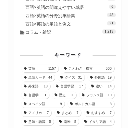
6
西語×英語の間違えやすい単語
48
西語×英語の分野別単語集
21
西語×英語の単語と例文
1,213
コラム・雑記
キーワード
英語
1157
ことわざ・格言
500
単語カード
44
クイズ
31
外国語
19
外来語
18
言語学習
17
違い
14
言語学
11
歴史
11
フランス語
10
スペイン語
9
ポルトガル語
8
アメリカ
7
まとめ
7
おすすめ
7
意味・語源
5
南米
5
イタリア語
4