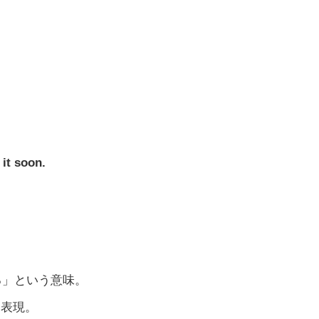
 it soon.
ある」という意味。
す表現。