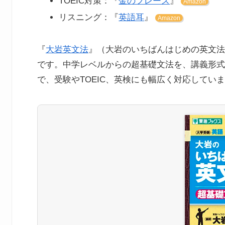
TOEIC対策：『
金のフレーズ
』
Amazon
リスニング：『
英語耳
』
Amazon
『
大岩英文法
』（大岩のいちばんはじめの英文法
です。中学レベルからの超基礎文法を、講義形式
で、受験やTOEIC、英検にも幅広く対応してい