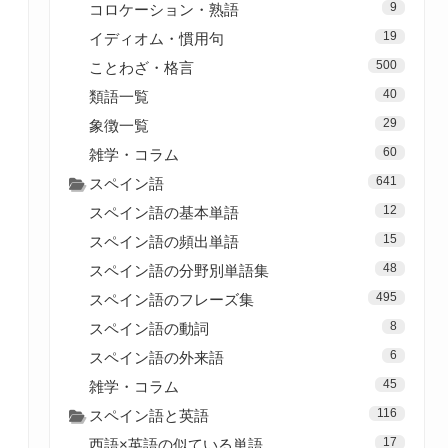
9
コロケーション・熟語
19
イディオム・慣用句
500
ことわざ・格言
40
類語一覧
29
象徴一覧
60
雑学・コラム
641
スペイン語
12
スペイン語の基本単語
15
スペイン語の頻出単語
48
スペイン語の分野別単語集
495
スペイン語のフレーズ集
8
スペイン語の動詞
6
スペイン語の外来語
45
雑学・コラム
116
スペイン語と英語
17
西語×英語の似ている単語