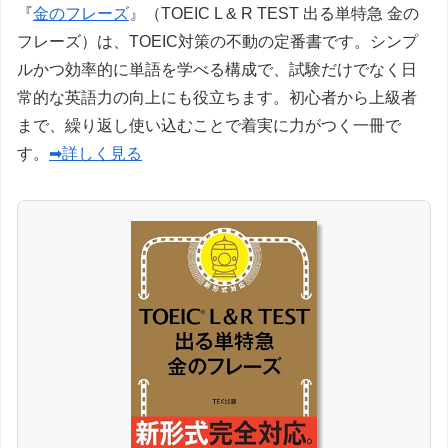
『
金のフレーズ
』（TOEIC L & R TEST 出る単特急 金の
フレーズ）は、TOEIC対策の不動の定番書です。シンプ
ルかつ効率的に単語を学べる構成で、試験だけでなく日
常的な英語力の向上にも役立ちます。初心者から上級者
まで、繰り返し使い込むことで着実に力がつく一冊で
す。
➡詳しく見る