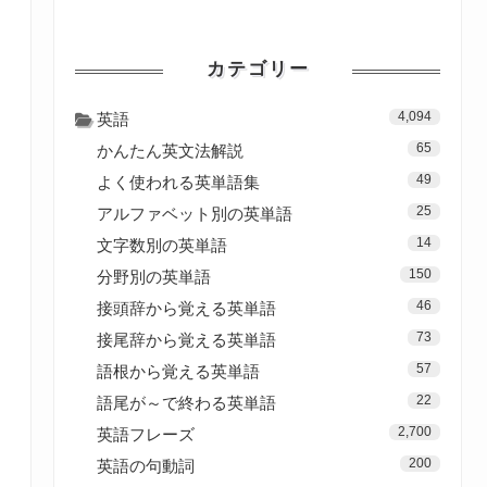
カテゴリー
4,094
英語
65
かんたん英文法解説
49
よく使われる英単語集
25
アルファベット別の英単語
14
文字数別の英単語
150
分野別の英単語
46
接頭辞から覚える英単語
73
接尾辞から覚える英単語
57
語根から覚える英単語
22
語尾が～で終わる英単語
2,700
英語フレーズ
200
英語の句動詞