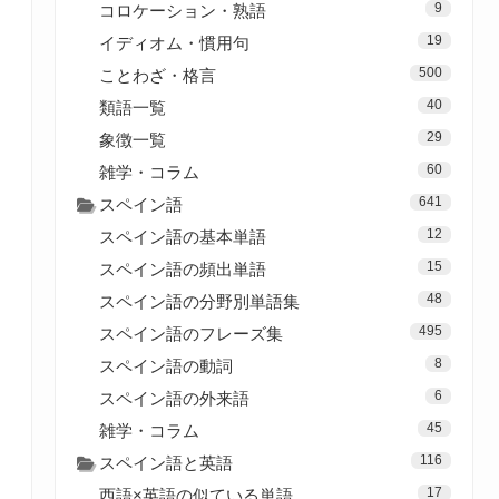
9
コロケーション・熟語
19
イディオム・慣用句
500
ことわざ・格言
40
類語一覧
29
象徴一覧
60
雑学・コラム
641
スペイン語
12
スペイン語の基本単語
15
スペイン語の頻出単語
48
スペイン語の分野別単語集
495
スペイン語のフレーズ集
8
スペイン語の動詞
6
スペイン語の外来語
45
雑学・コラム
116
スペイン語と英語
17
西語×英語の似ている単語