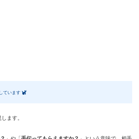
しています
説します。
？
」や「
手伝ってもらえますか？
」という意味で、相手