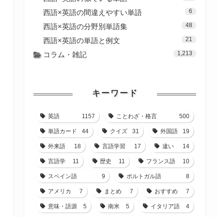
6
西語×英語の間違えやすい単語
48
西語×英語の分野別単語集
21
西語×英語の単語と例文
1,213
コラム・雑記
キーワード
英語
1157
ことわざ・格言
500
単語カード
44
クイズ
31
外国語
19
外来語
18
言語学習
17
違い
14
言語学
11
歴史
11
フランス語
10
スペイン語
9
ポルトガル語
8
アメリカ
7
まとめ
7
おすすめ
7
意味・語源
5
南米
5
イタリア語
4