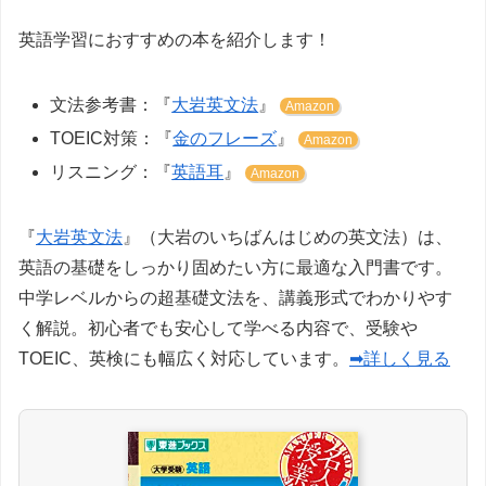
英語学習におすすめの本を紹介します！
文法参考書：『
大岩英文法
』
Amazon
TOEIC対策：『
金のフレーズ
』
Amazon
リスニング：『
英語耳
』
Amazon
『
大岩英文法
』（大岩のいちばんはじめの英文法）は、
英語の基礎をしっかり固めたい方に最適な入門書です。
中学レベルからの超基礎文法を、講義形式でわかりやす
く解説。初心者でも安心して学べる内容で、受験や
TOEIC、英検にも幅広く対応しています。
➡詳しく見る