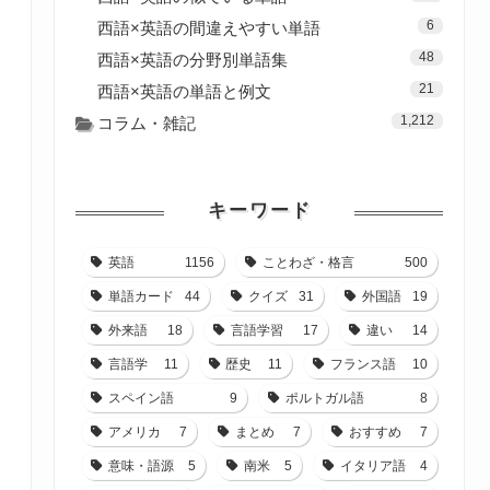
6
西語×英語の間違えやすい単語
48
西語×英語の分野別単語集
21
西語×英語の単語と例文
1,212
コラム・雑記
キーワード
英語
1156
ことわざ・格言
500
単語カード
44
クイズ
31
外国語
19
外来語
18
言語学習
17
違い
14
言語学
11
歴史
11
フランス語
10
スペイン語
9
ポルトガル語
8
アメリカ
7
まとめ
7
おすすめ
7
意味・語源
5
南米
5
イタリア語
4