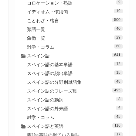
9
コロケーション・熟語
19
イディオム・慣用句
500
ことわざ・格言
40
類語一覧
29
象徴一覧
60
雑学・コラム
641
スペイン語
12
スペイン語の基本単語
15
スペイン語の頻出単語
48
スペイン語の分野別単語集
495
スペイン語のフレーズ集
8
スペイン語の動詞
6
スペイン語の外来語
45
雑学・コラム
116
スペイン語と英語
17
西語×英語の似ている単語