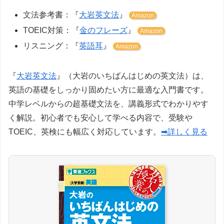
文法参考書：『
大岩英文法
』
Amazon
TOEIC対策：『
金のフレーズ
』
Amazon
リスニング：『
英語耳
』
Amazon
『
大岩英文法
』（大岩のいちばんはじめの英文法）は、
英語の基礎をしっかり固めたい方に最適な入門書です。
中学レベルからの超基礎文法を、講義形式でわかりやす
く解説。初心者でも安心して学べる内容で、受験や
TOEIC、英検にも幅広く対応しています。
➡詳しく見る