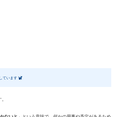
しています
す。
かないと
」という意味で、何かの用事や予定があるため