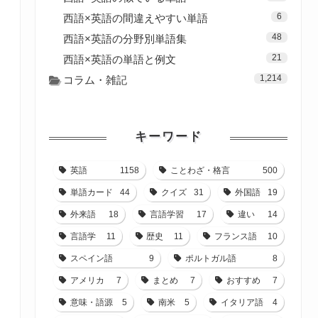
6
西語×英語の間違えやすい単語
48
西語×英語の分野別単語集
21
西語×英語の単語と例文
1,214
コラム・雑記
キーワード
英語
1158
ことわざ・格言
500
単語カード
44
クイズ
31
外国語
19
外来語
18
言語学習
17
違い
14
言語学
11
歴史
11
フランス語
10
スペイン語
9
ポルトガル語
8
アメリカ
7
まとめ
7
おすすめ
7
意味・語源
5
南米
5
イタリア語
4