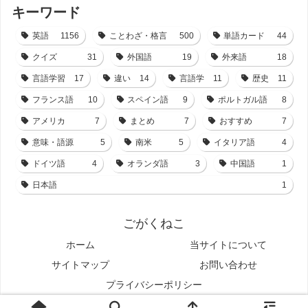
キーワード
英語
1156
ことわざ・格言
500
単語カード
44
クイズ
31
外国語
19
外来語
18
言語学習
17
違い
14
言語学
11
歴史
11
フランス語
10
スペイン語
9
ポルトガル語
8
アメリカ
7
まとめ
7
おすすめ
7
意味・語源
5
南米
5
イタリア語
4
ドイツ語
4
オランダ語
3
中国語
1
日本語
1
ごがくねこ
ホーム
当サイトについて
サイトマップ
お問い合わせ
プライバシーポリシー