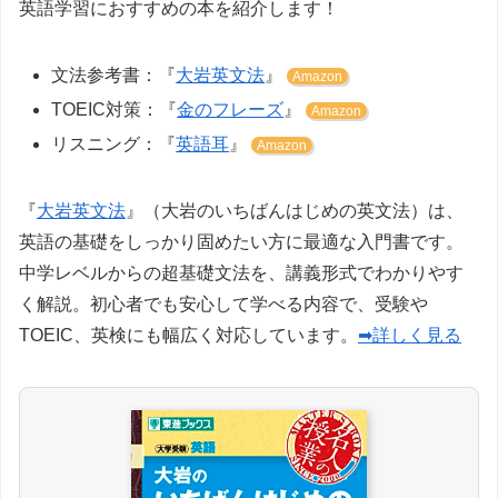
英語学習におすすめの本を紹介します！
文法参考書：『
大岩英文法
』
Amazon
TOEIC対策：『
金のフレーズ
』
Amazon
リスニング：『
英語耳
』
Amazon
『
大岩英文法
』（大岩のいちばんはじめの英文法）は、
英語の基礎をしっかり固めたい方に最適な入門書です。
中学レベルからの超基礎文法を、講義形式でわかりやす
く解説。初心者でも安心して学べる内容で、受験や
TOEIC、英検にも幅広く対応しています。
➡詳しく見る