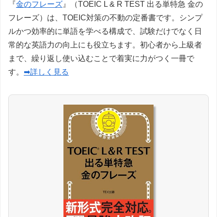
『
金のフレーズ
』（TOEIC L & R TEST 出る単特急 金の
フレーズ）は、TOEIC対策の不動の定番書です。シンプ
ルかつ効率的に単語を学べる構成で、試験だけでなく日
常的な英語力の向上にも役立ちます。初心者から上級者
まで、繰り返し使い込むことで着実に力がつく一冊で
す。
➡詳しく見る