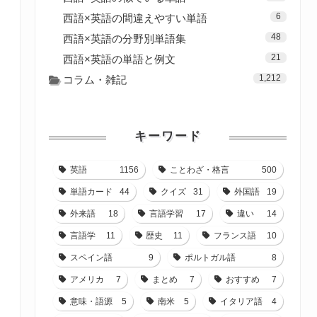
6
西語×英語の間違えやすい単語
48
西語×英語の分野別単語集
21
西語×英語の単語と例文
1,212
コラム・雑記
キーワード
英語
1156
ことわざ・格言
500
単語カード
44
クイズ
31
外国語
19
外来語
18
言語学習
17
違い
14
言語学
11
歴史
11
フランス語
10
スペイン語
9
ポルトガル語
8
アメリカ
7
まとめ
7
おすすめ
7
意味・語源
5
南米
5
イタリア語
4