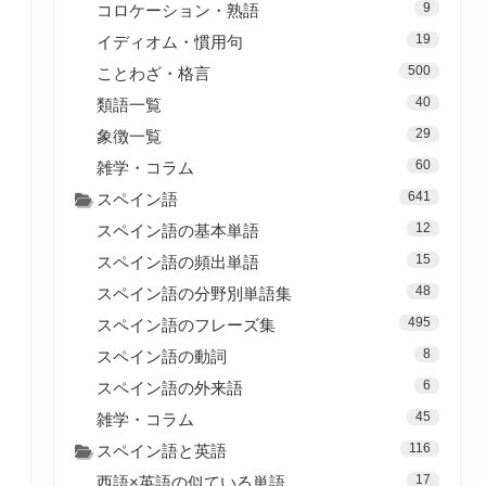
9
コロケーション・熟語
19
イディオム・慣用句
500
ことわざ・格言
40
類語一覧
29
象徴一覧
60
雑学・コラム
641
スペイン語
12
スペイン語の基本単語
15
スペイン語の頻出単語
48
スペイン語の分野別単語集
495
スペイン語のフレーズ集
8
スペイン語の動詞
6
スペイン語の外来語
45
雑学・コラム
116
スペイン語と英語
17
西語×英語の似ている単語