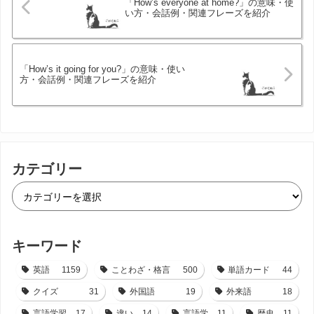
「How’s everyone at home?」の意味・使
い方・会話例・関連フレーズを紹介
「How’s it going for you?」の意味・使い
方・会話例・関連フレーズを紹介
カテゴリー
キーワード
英語
1159
ことわざ・格言
500
単語カード
44
クイズ
31
外国語
19
外来語
18
言語学習
17
違い
14
言語学
11
歴史
11