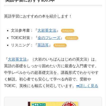
英語学習におすすめの本を紹介します！
文法参考書：『
大岩英文法
』
Amazon
TOEIC対策：『
金のフレーズ
』
Amazon
リスニング：『
英語耳
』
Amazon
『
大岩英文法
』（大岩のいちばんはじめの英文法）は、
英語の基礎をしっかり固めたい方に最適な入門書です。
中学レベルからの超基礎文法を、講義形式でわかりやす
く解説。初心者でも安心して学べる内容で、受験や
TOEIC、英検にも幅広く対応しています。
➡詳しく見る