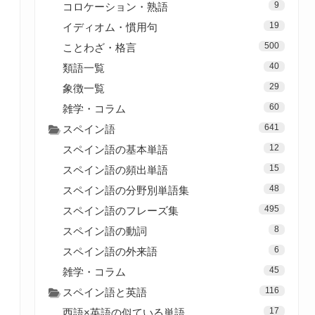
9
コロケーション・熟語
19
イディオム・慣用句
500
ことわざ・格言
40
類語一覧
29
象徴一覧
60
雑学・コラム
641
スペイン語
12
スペイン語の基本単語
15
スペイン語の頻出単語
48
スペイン語の分野別単語集
495
スペイン語のフレーズ集
8
スペイン語の動詞
6
スペイン語の外来語
45
雑学・コラム
116
スペイン語と英語
17
西語×英語の似ている単語