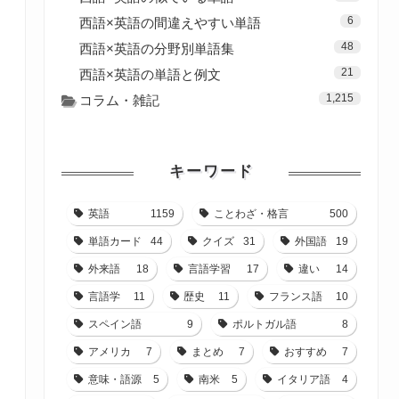
6
西語×英語の間違えやすい単語
48
西語×英語の分野別単語集
21
西語×英語の単語と例文
1,215
コラム・雑記
キーワード
英語
1159
ことわざ・格言
500
単語カード
44
クイズ
31
外国語
19
外来語
18
言語学習
17
違い
14
言語学
11
歴史
11
フランス語
10
スペイン語
9
ポルトガル語
8
アメリカ
7
まとめ
7
おすすめ
7
意味・語源
5
南米
5
イタリア語
4