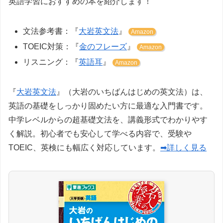
英語学習におすすめの本を紹介します！
文法参考書：『
大岩英文法
』
Amazon
TOEIC対策：『
金のフレーズ
』
Amazon
リスニング：『
英語耳
』
Amazon
『
大岩英文法
』（大岩のいちばんはじめの英文法）は、
英語の基礎をしっかり固めたい方に最適な入門書です。
中学レベルからの超基礎文法を、講義形式でわかりやす
く解説。初心者でも安心して学べる内容で、受験や
TOEIC、英検にも幅広く対応しています。
➡詳しく見る