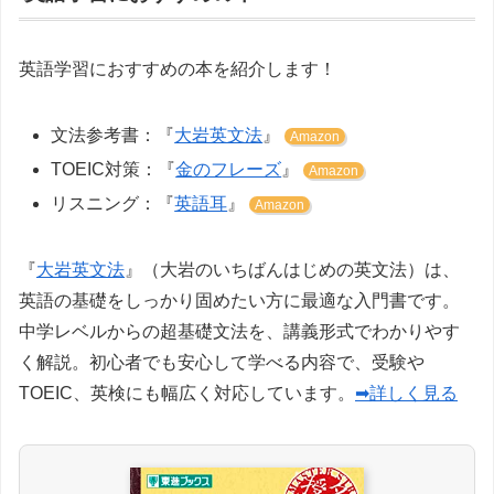
英語学習におすすめの本を紹介します！
文法参考書：『
大岩英文法
』
Amazon
TOEIC対策：『
金のフレーズ
』
Amazon
リスニング：『
英語耳
』
Amazon
『
大岩英文法
』（大岩のいちばんはじめの英文法）は、
英語の基礎をしっかり固めたい方に最適な入門書です。
中学レベルからの超基礎文法を、講義形式でわかりやす
く解説。初心者でも安心して学べる内容で、受験や
TOEIC、英検にも幅広く対応しています。
➡詳しく見る