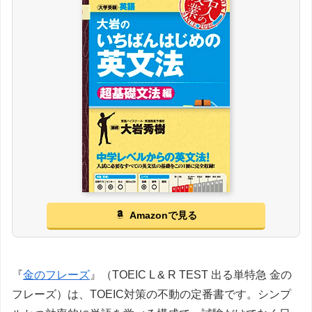
Amazonで見る
『
金のフレーズ
』（TOEIC L & R TEST 出る単特急 金の
フレーズ）は、TOEIC対策の不動の定番書です。シンプ