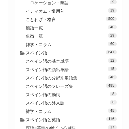
9
コロケーション・熟語
19
イディオム・慣用句
500
ことわざ・格言
40
類語一覧
29
象徴一覧
60
雑学・コラム
641
スペイン語
12
スペイン語の基本単語
15
スペイン語の頻出単語
48
スペイン語の分野別単語集
495
スペイン語のフレーズ集
8
スペイン語の動詞
6
スペイン語の外来語
45
雑学・コラム
116
スペイン語と英語
17
西語×英語の似ている単語