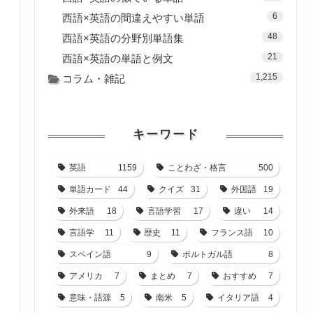
6
西語×英語の間違えやすい単語
48
西語×英語の分野別単語集
21
西語×英語の単語と例文
1,215
コラム・雑記
キーワード
英語
1159
ことわざ・格言
500
単語カード
44
クイズ
31
外国語
19
外来語
18
言語学習
17
違い
14
言語学
11
歴史
11
フランス語
10
スペイン語
9
ポルトガル語
8
アメリカ
7
まとめ
7
おすすめ
7
意味・語源
5
南米
5
イタリア語
4