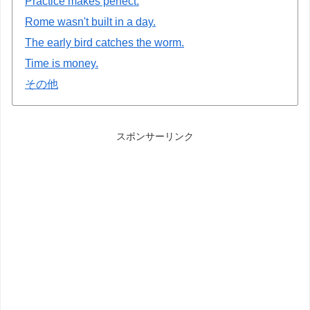
Practice makes perfect.
Rome wasn't built in a day.
The early bird catches the worm.
Time is money.
その他
スポンサーリンク