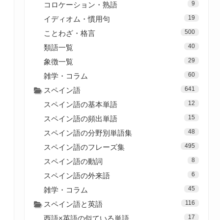
9
コロケーション・熟語
19
イディオム・慣用句
500
ことわざ・格言
40
類語一覧
29
象徴一覧
60
雑学・コラム
641
スペイン語
12
スペイン語の基本単語
15
スペイン語の頻出単語
48
スペイン語の分野別単語集
495
スペイン語のフレーズ集
8
スペイン語の動詞
6
スペイン語の外来語
45
雑学・コラム
116
スペイン語と英語
17
西語×英語の似ている単語