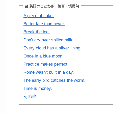
英語のことわざ・格言・慣用句
A piece of cake.
Better late than never.
Break the ice.
Don't cry over spilled milk.
Every cloud has a silver lining.
Once in a blue moon.
Practice makes perfect.
Rome wasn't built in a day.
The early bird catches the worm.
Time is money.
その他