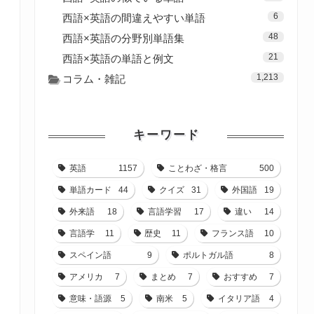
6
西語×英語の間違えやすい単語
48
西語×英語の分野別単語集
21
西語×英語の単語と例文
1,213
コラム・雑記
キーワード
英語
1157
ことわざ・格言
500
単語カード
44
クイズ
31
外国語
19
外来語
18
言語学習
17
違い
14
言語学
11
歴史
11
フランス語
10
スペイン語
9
ポルトガル語
8
アメリカ
7
まとめ
7
おすすめ
7
意味・語源
5
南米
5
イタリア語
4