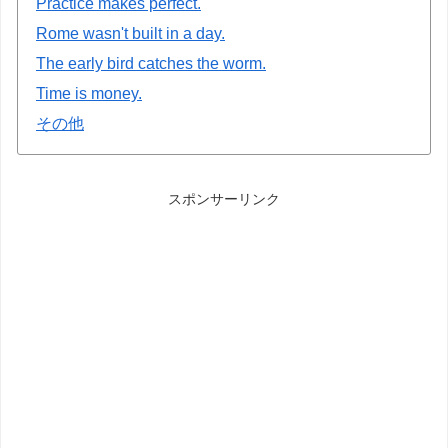
Practice makes perfect.
Rome wasn't built in a day.
The early bird catches the worm.
Time is money.
その他
スポンサーリンク