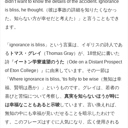
didn’t want to know the details of the accident. Ignorance
is bliss, he thought.（彼は事故の詳細を知りたくなかっ
た。知らない方が幸せだと考えた）」と言うこともでき
ます。
「ignorance is bliss」という言葉は、イギリスの詩人であ
る
トマス・グレイ
（Thomas Gray）が、18世紀に書いた
詩『
イートン学寮遠望のうた
（Ode on a Distant Prospect
of Eton College）』に由来しています。その一節は
「Where ignorance is bliss, ‘tis folly to be wise（無知は幸
福、賢明は愚か）」というものです。グレイは、若者の
喜びと苦悩について考察し、
真実を知らないほうが時に
は幸福なこともあると示唆
しています。言い換えれば、
無知の中にも幸福が見いだせることを暗示したわけで
す。このフレーズはすぐに人気になり、広く使用される