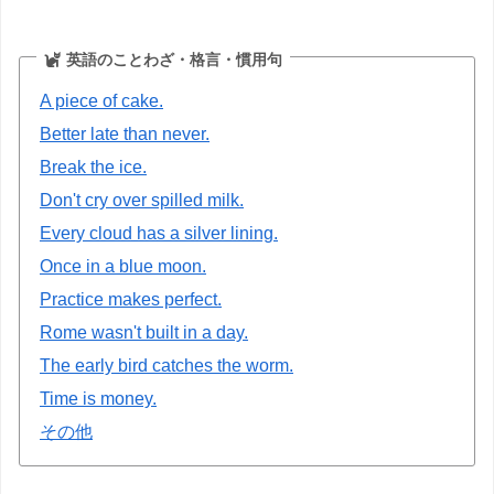
英語のことわざ・格言・慣用句
A piece of cake.
Better late than never.
Break the ice.
Don't cry over spilled milk.
Every cloud has a silver lining.
Once in a blue moon.
Practice makes perfect.
Rome wasn't built in a day.
The early bird catches the worm.
Time is money.
その他